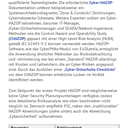
qualifizierte Teammitglieder. Die erforderliche
Cyber-HAZOP
-
Dokumentation umfasst beispielsweise: ein
Systemarchitekturdiagramm, “Zone & Conduits”-Zeichnungen,
Cybernetzwerke-Schemata. Weitere Experten sollten am Cyber-
HAZOP teilnehmen, darunter IT-Manager,
(Cyber-)Sicherheitsmanager und SCADA/Telekom-Ingenieure.
Methoden wie die Control Hazard and Operability Study
(
CHAZOP
)
gepaart mit einer High-Level-Risk-Analysis (HLRA)
gemäß IEC 62443-3-2 können verwendet werden. HAZOP-
Software, wie das CyberPHAx-Modul von ExSILentia, ermöglicht
die Anwendung ähnlicher Methoden zur Risikobetrachtung
und -minimierung wie bei einem „Standard“-HAZOP, allerdings
mit Knoten und Leitwörtern, die an Cyber-Risiken angepasst
sind. Durch das Ausfüllen einer
„Cyber-Sicherheits-Checkliste“
vor dem CHAZOP können erhebliche Lücken im Vorfeld
identifiziert werden.
Zum Zeitpunkt der ersten Projekt-HAZOP sind möglicherweise
keine Cyber-Security-Planungsunterlagen verfügbar, sodass
eine detaillierte Risikoanalyse wie oben beschrieben nicht
möglich ist. Dennoch empfiehlt PSC, neben den „traditionellen“
HAZOP-Abweichungen (siehe unten) auch die Abweichung
„Cybersicherheit“ aufzunehmen.