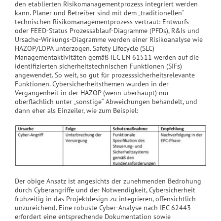
den etablierten Risikomanagementprozess integriert werden
kann. Planer und Betreiber sind mit dem „traditionellen“
technischen Risikomanagementprozess vertraut: Entwurfs-
oder FEED-Status Prozessablauf-Diagramme (PFDs), R&Is und
Ursache-Wirkungs-Diagramme werden einer Risikoanalyse wie
HAZOP/LOPA unterzogen. Safety Lifecycle (SLC)
Managementaktivitäten gemäß IEC EN 61511 werden auf die
identifizierten sicherheitstechnischen Funktionen (SIFs)
angewendet. So weit, so gut für prozesssicherheitsrelevante
Funktionen. Cybersicherheitsthemen wurden in der
Vergangenheit in der HAZOP (wenn überhaupt) nur
oberflächlich unter „sonstige“ Abweichungen behandelt, und
dann eher als Einzeiler, wie zum Beispiel:
Der obige Ansatz ist angesichts der zunehmenden Bedrohung
durch Cyberangriffe und der Notwendigkeit, Cybersicherheit
frühzeitig in das Projektdesign zu integrieren, offensichtlich
unzureichend. Eine robuste Cyber-Analyse nach IEC 62443
erfordert eine entsprechende Dokumentation sowie