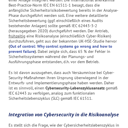
einer Anlage integriert werden. Die international anerkannte
Best-Practice-Norm IEC EN 61511-1 besagt, dass die
anfängliche Sicherheitsrisikobewertung bereits in der Analyse-
Phase durchgeführt werden soll. Eine weitere detaillierte
Sicherheitsbewertung (ggf. einschließlich eines Audits
bestehender Anlagen) sollte gemäß IEC 62443-3-2
(herausgegeben 2020) durchgeführt werden. Der Antrieb,
frühzeitig
eine Risikoanalyse (einschließlich Cyber-Risiken)
durchzuführen, geht aus der bekannten UK-HSE-Studie hervor
(
Out of control: Why control systems go wrong and how to
prevent failure
)
. Dabei zeigte sich, dass 65 % der Fehler in
Sicherheitssystemen während der Planungs- und
Ausführungsphase entstanden, d.h. vor dem Betrieb.
Es ist davon auszugehen, dass auch Versäumnisse bei Cyber-
Security-Maßnahmen ihren Ursprung überwiegend in der
Entwurfs- und Implementierungsphase haben werden. Daher
ist es sinnvoll, einen
Cybersecurity-Lebenszyklusansatz
gemäß
IEC 62443 zu verfolgen, analog zum funktionalen
Sicherheitslebenszyklus (SLC) gemäß IEC 61511.
Integration von Cybersecurity in die Risikoanalyse
Es stellt sich die Frage, wie der Cybersicherheitslebenszyklus in