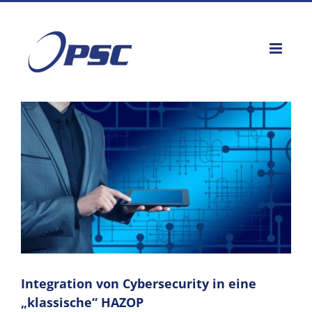
Zum
Inhalt
springen
Zeige
grösseres
Bild
Integration von Cybersecurity in eine
„klassische“ HAZOP