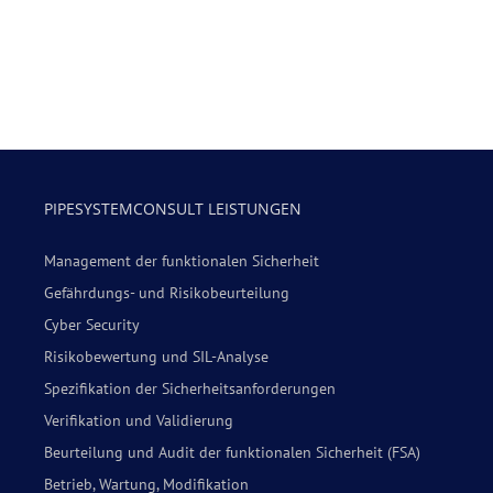
PIPESYSTEMCONSULT LEISTUNGEN
Management der funktionalen Sicherheit
Gefährdungs- und Risikobeurteilung
Cyber Security
Risikobewertung und SIL-Analyse
Spezifikation der Sicherheitsanforderungen
Verifikation und Validierung
Beurteilung und Audit der funktionalen Sicherheit (FSA)
Betrieb, Wartung, Modifikation