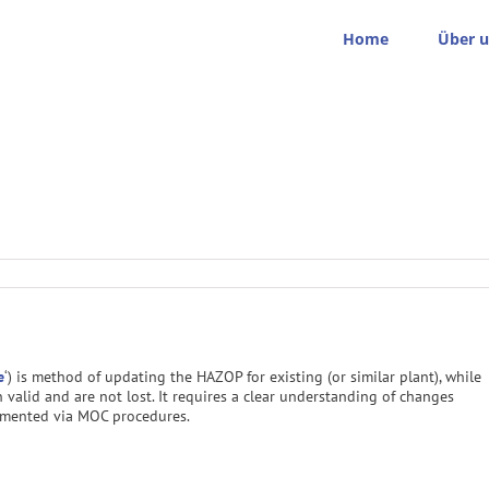
Home
Über u
e
‘) is method of updating the HAZOP for existing (or similar plant), while
 valid and are not lost. It requires a clear understanding of changes
umented via MOC procedures.