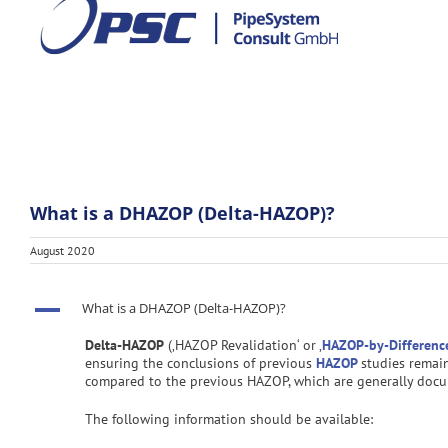
Zum
Inhalt
springen
What is a DHAZOP (Delta-HAZOP)?
August 2020
A
What is a DHAZOP (Delta-HAZOP)?
Delta-HAZOP
(‚HAZOP Revalidation‘ or ‚
HAZOP-by-Differenc
ensuring the conclusions of previous
HAZOP
studies remain
compared to the previous HAZOP, which are generally doc
The following information should be available: