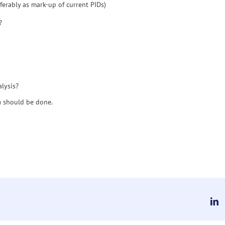
erably as mark-up of current PIDs)
?
lysis?
) should be done.
L