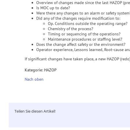
Overview of changes made since the last HAZOP (pref
Is MOC up to date?
Were there any changes to an alarm or safety system
Did any of the changes require modification to:
Op. Conditions outside the operating range?
Chemistry of the process?
Timing or sequencing of the operations?
Maintenance procedures or staffing level?
Does the change affect safety or the environment?
Operator experience, Lessons learned, Root-cause ana
If significant changes have taken place, a new HAZOP (redo
Kategorie: HAZOP
Nach oben
Teilen Sie diesen Artikel!